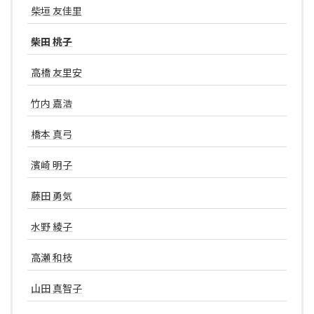
柴垣 友佳里
柴田 桃子
高橋 友里安
竹内 嘉浩
橋本 真弓
濱崎 明子
藤田 勇気
水野 綾子
高瀬 和枝
山田 真智子