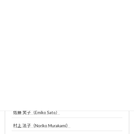
青柳 裕美
伊佐早 照代（Teruyo Isahaya）
有城 蘭
小野 綾子
鈴木 千尋
榊原 一樹
長南 百合絵
ロバーツ 多英子（Taeko Roberts）
佐藤 笑子（Emiko Sato）
村上 法子（Noriko Murakami）